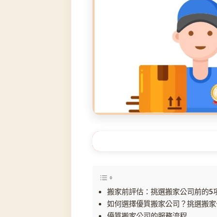
目
搬家前評估：挑選搬家公司前的5
如何選擇優質搬家公司？挑選搬家
優質搬家公司的服務流程