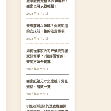
搬家服務流程10步驟解析，
搬家也可以很輕鬆！
2026 年 8 月 3 日
安床前可以睡嗎？你該知道
的安床前、後的注意事項
2026 年 8 月 3 日
如何從搬家公司評價找到搬
家好幫手？7個評價管道、
查詢方法全揭露
2026 年 8 月 3 日
搬家紙箱尺寸怎麼挑？常見
規格、層數一覽
2026 年 8 月 3 日
8個必須知道的洗衣機搬運