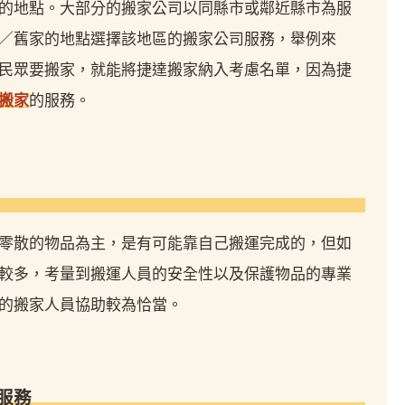
的地點。大部分的搬家公司以同縣市或鄰近縣市為服
／舊家的地點選擇該地區的搬家公司服務，舉例來
民眾要搬家，就能將捷達搬家納入考慮名單，因為捷
搬家
的服務。
零散的物品為主，是有可能靠自己搬運完成的，但如
較多，考量到搬運人員的安全性以及保護物品的專業
的搬家人員協助較為恰當。
服務