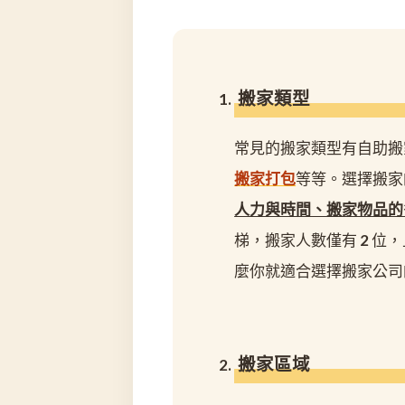
搬家類型
常見的搬家類型有自助搬
搬家打包
等等。選擇搬家
人力與時間、搬家物品的
梯，搬家人數僅有 2 
麼你就適合選擇搬家公司
搬家區域