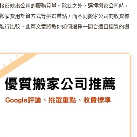
接反映出公司的服務質量。除此之外，選擇搬家公司時，
搬家費用計算方式等挑選重點，而不同搬家公司的收費標
進行比較。此篇文章將教你如何選擇一間合適且優質的搬