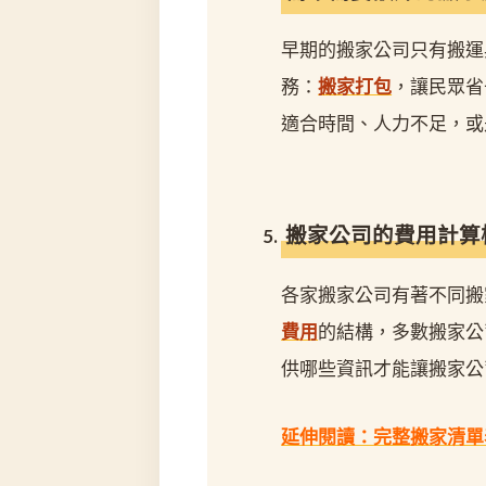
早期的搬家公司只有搬運
務：
搬家打包
，讓民眾省
適合時間、人力不足，或
搬家公司的費用計算
各家搬家公司有著不同搬
費用
的結構，多數搬家公
供哪些資訊才能讓搬家公
延伸閱讀：完整搬家清單