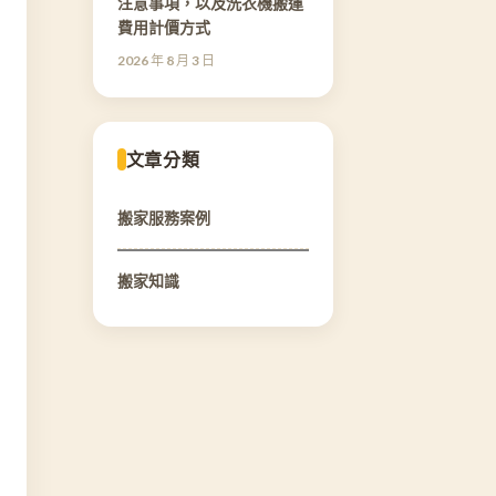
注意事項，以及洗衣機搬運
費用計價方式
2026 年 8 月 3 日
文章分類
搬家服務案例
搬家知識