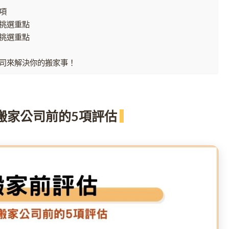
項
挑選重點
挑選重點
司來解決你的搬家事！
搬家公司前的5項評估