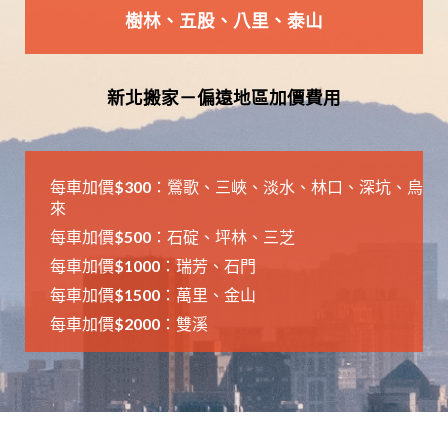
樹林
、五股、八里、泰山
新北搬家－偏遠地區加價費用
每車加價$300：鶯歌、三峽、淡水、林口、深坑、烏
來
每車加價$500：石碇、坪林、三芝
每車加價$1000：瑞芳、石門
每車加價$1500：萬里、金山
每車加價$2000：雙溪