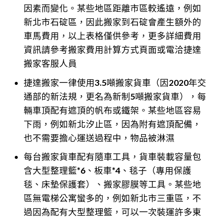
因素而變化。某些地區距離市區較遙遠，例如
新北市石碇區，因此搬家到石碇會產生額外的
車馬費用，以上表格僅供參考，更多詳細費用
資訊請參考搬家費用計算方式頁面或電洽捷達
搬家客服人員
捷達搬家一律使用3.5噸搬家貨車（因2020年交
通部的新法規，更名為新制5噸搬家貨車），每
輛車頂配有遮頂的帆布或鐵架。某些地區容易
下雨，例如新北汐止區，因為附有遮頂配備，
也不需要擔心運送過程中，物品被淋濕
每台搬家貨車配有隨車工具，貨車裝載容量包
含大型整理籃*6、板車*4、毯子（專用保護
毯、床墊保護套）、搬家膠膜等工具。某些地
區無電梯公寓蠻多的，例如新北市三重區，不
過因為配有大型整理籃，可以一次裝運許多東