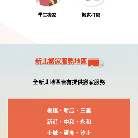
學生搬家
搬家打包
新北搬家服務地區
全新北地區皆有提供搬家服務
板橋
、
新店
、
三重
新莊、
中和
、永和
土城
、
蘆洲
、
汐止