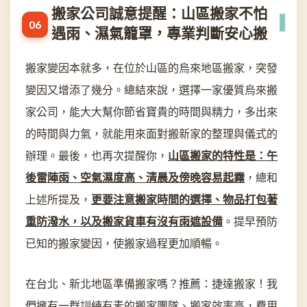
搬家公司誠意提醒：山區搬家不怕
遇雨、濕氣籠罩，專業判斷安心搬
搬家變因本就多，在位於山區的烏來地區搬家，突發
變因又增添了幾分。總結來說，選擇一家優質烏來搬
家公司，能大大幫你節省寶貴的時間與精力，多出來
的時間與力氣，就能用來面對搬新家的整理與儀式的
辦理。最後，也再次提醒你，
山區搬家的特性是：午
後雷陣雨、空氣濕度高、清晨及傍晚容易起霧
，總和
上述所提及，
更要注意搬家時間的選擇、物品打包著
重防潑水，以及搬家貨車有沒有雨遮設備
。提早預防
已知的搬家變因，使搬家過程更加順暢。
在台北、新北地區準備搬家嗎？推薦：捷達搬家！我
們擁有一群訓練有素的搬家團隊、搬家效率高，費用