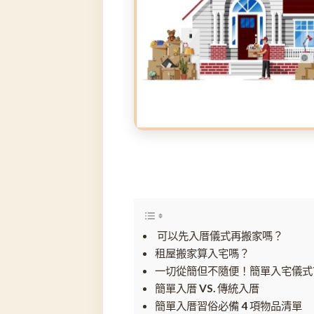
可以先入厝儀式再搬家嗎？
租屋搬家算入宅嗎？
一切從簡但不隨便！簡單入宅儀式
簡單入厝 VS. 傳統入厝
簡單入厝習俗必備 4 項物品清單