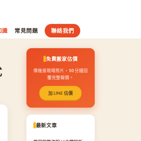
知識
常見問題
聯絡我們
免費搬家估價
式
傳幾張現場照片，10 分鐘回
覆完整報價。
加 LINE 估價
最新文章