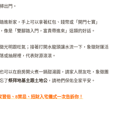
掃出門。
踏進新家，手上可以拿著紅包、錢幣或「開門七寶」
，像是「雙腳踏入門，富貴帶進來」這類的好話。
徵光明跟旺氣；接著打開水龍頭讓水流一下，象徵財運活
落或抽屜裡，代表財源滾滾。
也可以在廚房開火煮一鍋甜湯圓，請家人朋友吃，象徵團
忘了
祭拜地基主跟土地公
，請祂們保佑全家平安。
家習俗、8禁忌、招財入宅儀式一次告訴你！