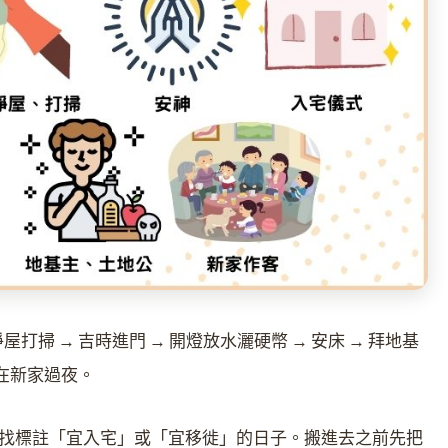
打掃 → 吉時進門 → 開燈放水灑硬幣 → 安床 → 拜地基
晚在新家過夜。
找標註「宜入宅」或「宜移徙」的日子。搬進去之前先把