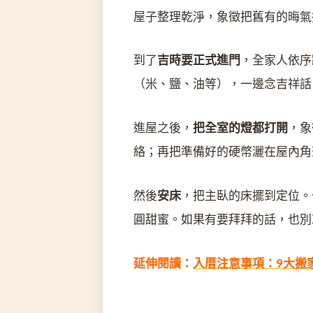
屋子整理乾淨，象徵把舊有的晦氣
到了
吉時要正式進門
，全家人依序
（米、鹽、油等），一邊念吉祥話
進屋之後，
把全室的燈都打開
，象
絡；再把準備好的硬幣灑在屋內角
然後
安床
，把主臥的床擺到定位。
圓甜蜜。如果有要拜拜的話，也別
延伸閱讀：
入厝注意事項：9大搬