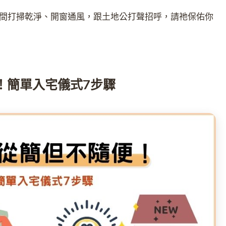
間打掃乾淨、開窗通風，跟土地公打聲招呼，請祂保佑你
！簡單入宅儀式7步驟