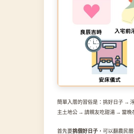
簡單入厝的習俗是：挑好日子 → 淨屋
主土地公 → 請親友吃甜湯 → 當
首先要
挑個好日子
，可以翻農民曆