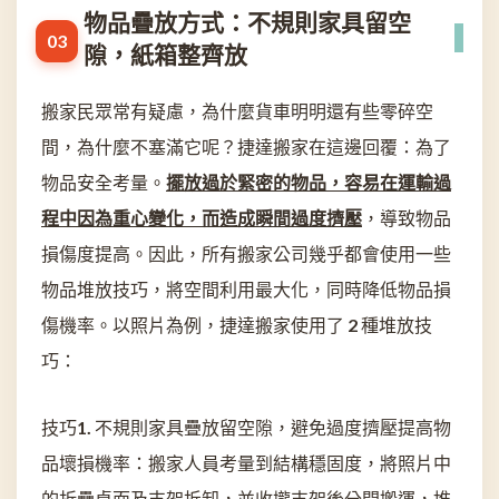
物品疊放方式：不規則家具留空
隙，紙箱整齊放
搬家民眾常有疑慮，為什麼貨車明明還有些零碎空
間，為什麼不塞滿它呢？捷達搬家在這邊回覆：為了
物品安全考量。
擺放過於緊密的物品，容易在運輸過
程中因為重心變化，而造成瞬間過度擠壓
，導致物品
損傷度提高。因此，所有搬家公司幾乎都會使用一些
物品堆放技巧，將空間利用最大化，同時降低物品損
傷機率。以照片為例，捷達搬家使用了 2 種堆放技
巧：
技巧1. 不規則家具疊放留空隙，避免過度擠壓提高物
品壞損機率：搬家人員考量到結構穩固度，將照片中
的折疊桌面及支架拆卸，並收攏支架後分開搬運，堆