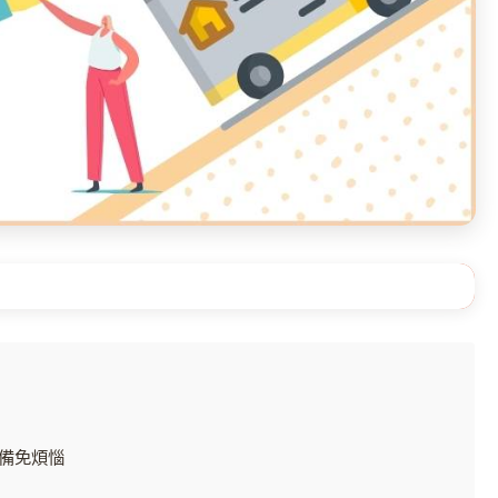
錄（點選可快速跳轉至指定段落）
備免煩惱