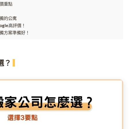
價重點
備的公寓
gle高評價！
備方案準備好！
選？