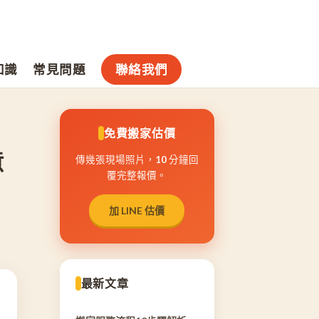
知識
常見問題
聯絡我們
免費搬家估價
意
傳幾張現場照片，10 分鐘回
覆完整報價。
加 LINE 估價
最新文章